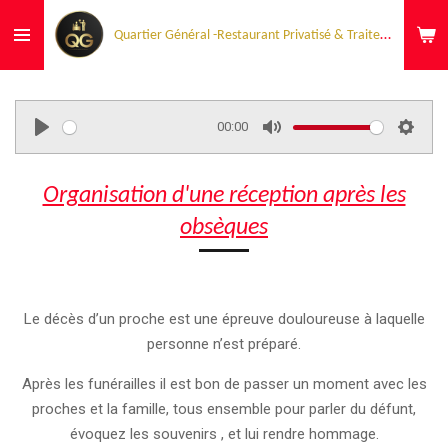
Passer
Quartier Général -Restaurant Privatisé & Traiteur Événementiel
au
contenu
principal
00:00
P
M
S
l
u
e
Organisation d'une réception après les
a
t
t
y
e
t
obsèques
i
n
g
Le décès d’un proche est une épreuve douloureuse à laquelle
s
personne n’est préparé.
Après les funérailles il est bon de passer un moment avec les
proches et la famille, tous ensemble pour parler du défunt,
évoquez les souvenirs , et lui rendre hommage.