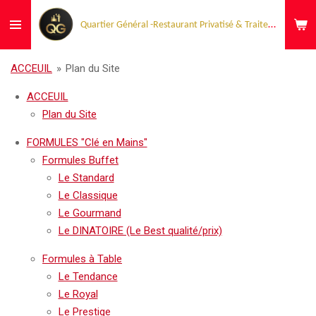
Passer
Quartier Général -Restaurant Privatisé & Traiteur Événementiel
au
contenu
principal
ACCEUIL
»
Plan du Site
ACCEUIL
Plan du Site
FORMULES "Clé en Mains"
Formules Buffet
Le Standard
Le Classique
Le Gourmand
Le DINATOIRE (Le Best qualité/prix)
Formules à Table
Le Tendance
Le Royal
Le Prestige