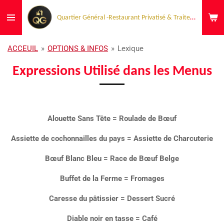
Passer
Quartier Général -Restaurant Privatisé & Traiteur Événementiel
au
contenu
principal
ACCEUIL
»
OPTIONS & INFOS
»
Lexique
Expressions Utilisé dans les Menus
Alouette Sans Tête = Roulade de Bœuf
Assiette de cochonnailles du pays = Assiette de Charcuterie
Bœuf Blanc Bleu = Race de Bœuf Belge
Buffet de la Ferme = Fromages
Caresse du pâtissier = Dessert Sucré
Diable noir en tasse = Café