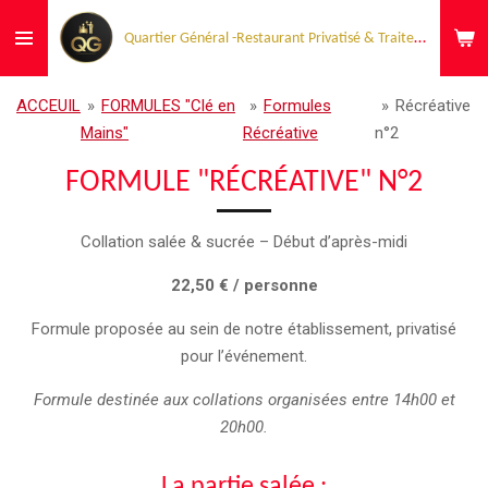
Passer
Quartier Général -Restaurant Privatisé & Traiteur Événementiel
au
contenu
principal
ACCEUIL
»
FORMULES "Clé en
»
Formules
»
Récréative
Mains"
Récréative
n°2
FORMULE "RÉCRÉATIVE" N°2
Collation salée & sucrée – Début d’après-midi
22,50 € / personne
Formule proposée au sein de notre établissement, privatisé
pour l’événement.
Formule destinée aux collations organisées entre 14h00 et
20h00.
La partie salée :