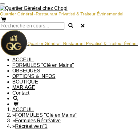
Passer
au
Quartier Général -Restaurant Privatisé & Traiteur Événementiel
contenu
principal
Quartier Général -Restaurant Privatisé & Traiteur Événe
ACCEUIL
FORMULES "Clé en Mains"
OBSEQUES
OPTIONS & INFOS
BOUTIQUE
MARIAGE
Contact
ACCEUIL
»
FORMULES "Clé en Mains"
»
Formules Récréative
»
Récréative n°1