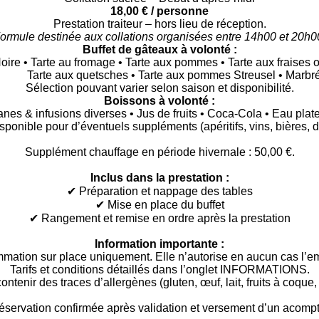
18,00 € / personne
Prestation traiteur – hors lieu de réception.
ormule destinée aux collations organisées entre 14h00 et 20h0
Buffet de gâteaux à volonté :
oire • Tarte au fromage • Tarte aux pommes • Tarte aux fraises 
Tarte aux quetsches • Tarte aux pommes Streusel • Marbr
Sélection pouvant varier selon saison et disponibilité.
Boissons à volonté :
anes & infusions diverses • Jus de fruits • Coca-Cola • Eau plate
sponible pour d’éventuels suppléments (apéritifs, vins, bières, dig
Supplément chauffage en période hivernale : 50,00 €.
Inclus dans la prestation :
✔ Préparation et nappage des tables
✔ Mise en place du buffet
✔ Rangement et remise en ordre après la prestation
Information importante :
mmation sur place uniquement. Elle n’autorise en aucun cas l’em
Tarifs et conditions détaillés dans l’onglet INFORMATIONS.
tenir des traces d’allergènes (gluten, œuf, lait, fruits à coque,
éservation confirmée après validation et versement d’un acompt