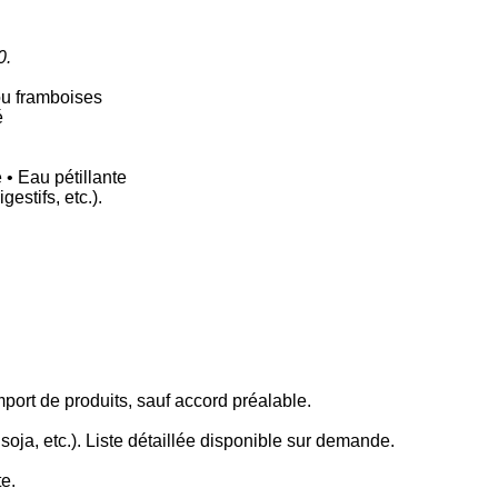
0.
ou framboises
é
 • Eau pétillante
estifs, etc.).
port de produits, sauf accord préalable.
 soja, etc.). Liste détaillée disponible sur demande.
e.