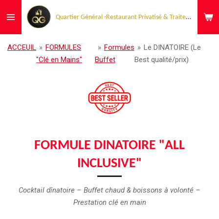
Passer
Quartier Général -Restaurant Privatisé & Traiteur Événementiel
au
contenu
principal
ACCEUIL
»
FORMULES
»
Formules
»
Le DINATOIRE (Le
"Clé en Mains"
Buffet
Best qualité/prix)
FORMULE DINATOIRE "ALL
INCLUSIVE"
Cocktail dînatoire – Buffet chaud & boissons à volonté –
Prestation clé en main