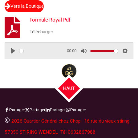
Vers la Boutique
Formule Royal Pdf
Télécharger
00:00
P
M
S
l
u
e
a
t
t
y
e
t
i
HAUT
n
g
Partager
Partager
Partager
Partager
s
©
2026 Quartier Général chez Chopi 16 rue du vieux stiring
57350 STIRING WENDEL Tél 0632867988