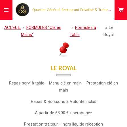
Passer
Quartier Général -Restaurant Privatisé & Traiteur Événementiel
au
contenu
principal
ACCEUIL
»
FORMULES "Clé en
»
Formules à
»
Le
Mains"
Table
Royal
LE ROYAL
Repas servi à table – Menu clé en main – Prestation clé en
main
Repas & Boissons à Volonté inclus
À partir de 63,00 € / personne*
Prestation traiteur – hors lieu de réception